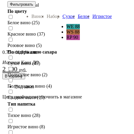
Фильтровать
Mont Marcal
По цвету
Вино:
Набор
Сухое
Белое
Игристое
Белое вино (25)
WE 88
WS 88
Красное вино (37)
RP 90
Розовое вино (5)
По содержанию сахара
0.75 л 11.5 % алк
Испания Кава ДО
Сухое вино (45)
2 100
руб.
Полусухое вино (2)
В корзину
Полусладкое вино (4)
Под заказ
Цену необходимо уточнить в магазине
Сладкое вино (15)
Тип напитка
Тихое вино (28)
Игристое вино (8)