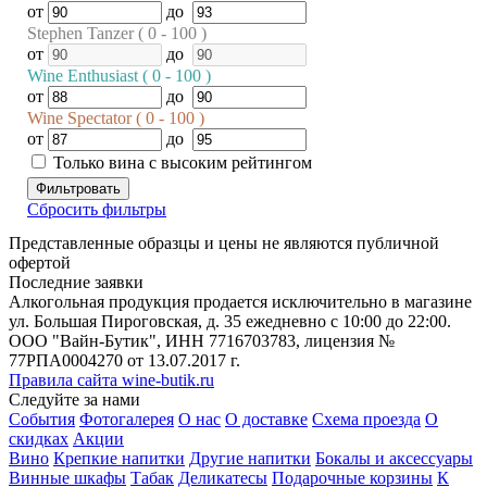
от
до
Stephen Tanzer ( 0 - 100 )
от
до
Wine Enthusiast ( 0 - 100 )
от
до
Wine Spectator ( 0 - 100 )
от
до
Только вина с высоким рейтингом
Фильтровать
Сбросить фильтры
Представленные образцы и цены не являются публичной
офертой
Последние заявки
Алкогольная продукция продается исключительно в магазине
ул. Большая Пироговская, д. 35 ежедневно с 10:00 до 22:00.
ООО "Вайн-Бутик", ИНН 7716703783, лицензия №
77РПА0004270 от 13.07.2017 г.
Правила сайта wine-butik.ru
Следуйте за нами
События
Фотогалерея
О нас
О доставке
Схема проезда
О
скидках
Акции
Вино
Крепкие напитки
Другие напитки
Бокалы и аксессуары
Винные шкафы
Табак
Деликатесы
Подарочные корзины
К