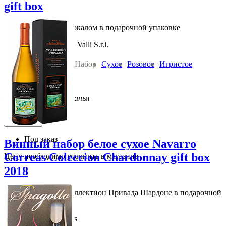
gift box
Спаготто Розато с бокалом в подарочной упаковке
Cantine Quattro Valli S.r.l.
Вино:
Набор
Сухое
Розовое
Игристое
0.75 л 11 % алк
Италия Эмилия-Романья
1 030
руб.
В корзину
Под заказ
Винный набор белое сухое Navarro
Correas Coleccion Chardonnay gift box
Цену необходимо уточнить в магазине
2018
Наварро Корреас Коллектион Привада Шардоне в подарочной
упаковке
Navarrо Correas