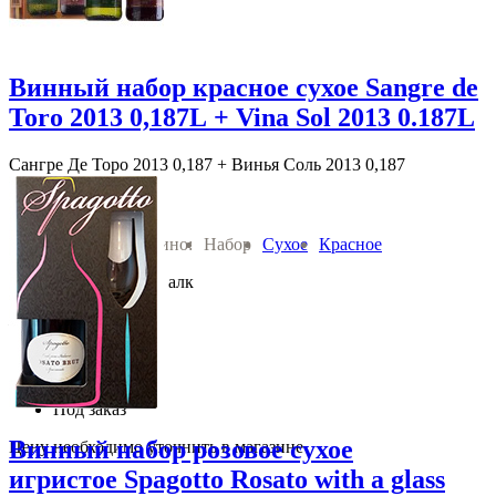
Винный набор красное сухое Sangre de
Toro 2013 0,187L + Vina Sol 2013 0.187L
Сангре Де Торо 2013 0,187 + Винья Соль 2013 0,187
Miquel Torres
Вино:
Набор
Сухое
Красное
2013 год 0.37 л 13 % алк
Испания Каталуния
710
руб.
В корзину
Под заказ
Винный набор розовое сухое
Цену необходимо уточнить в магазине
игристое Spagotto Rosato with a glass