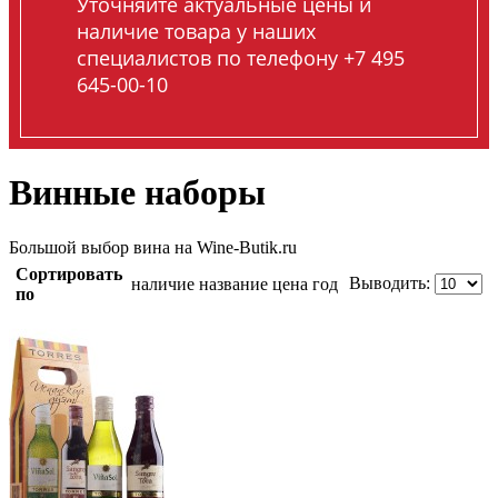
Уточняйте актуальные цены и
наличие товара у наших
специалистов по телефону +7 495
645-00-10
Винные наборы
Большой выбор вина на Wine-Butik.ru
Сортировать
Выводить:
наличие
название
цена
год
по