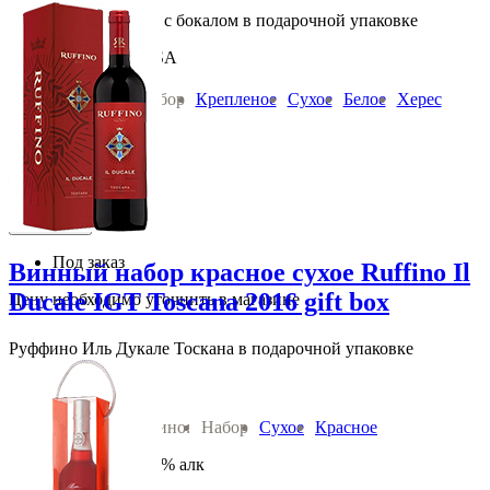
Херес Ла Ина Фино с бокалом в подарочной упаковке
Emilio Lustau SA
Вино:
Набор
Крепленое
Сухое
Белое
Херес
0.75 л 15 % алк
Испания Херес
1 680
руб.
В корзину
Под заказ
Винный набор красное сухое Ruffino Il
Ducale IGT Toscana 2016 gift box
Цену необходимо уточнить в магазине
Руффино Иль Дукале Тоскана в подарочной упаковке
Ruffino
Вино:
Набор
Сухое
Красное
2016 год 0.75 л 13.5 % алк