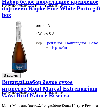
Набор белое полусладкое крепленое
Цену необходимо уточнить в магазине
портвейн Kopke Fine White Porto gift
box
Копке Файн Уайт Порт в п/у
Sogevinus- Fine Wines S.A.
Вино:
Набор
Крепленое
Полусладкое
Белое
Портвейн
0.75 л 19.5 % алк
Португалия Дору
1 880
руб.
В корзину
Винный набор белое сухое
Под заказ
игристое Mont Marcal Extremarium
Цену необходимо уточнить в магазине
Cava Brut Nature Reserva
1
2
3
4
5
...
7
Следующая
Монт Марсаль Экстремариум Кава Брют Натуре Ресерва