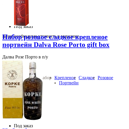
Италия Тоскана
1 750
руб.
В корзину
Под заказ
Набор розовое сладкое крепленое
Цену необходимо уточнить в магазине
портвейн Dalva Rose Porto gift box
Далва Розе Порто в п/у
C. da Silva
Вино:
Набор
Крепленое
Сладкое
Розовое
Портвейн
0.75 л 19 % алк
Португалия Дору
1 760
руб.
В корзину
Под заказ