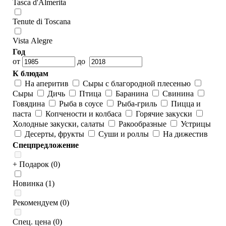
Tasca d'Almerita
Tenute di Toscana
Vista Alegre
Год
от
до
К блюдам
На аперитив
Сыры с благородной плесенью
Сыры
Дичь
Птица
Баранина
Свинина
Говядина
Рыба в соусе
Рыба-гриль
Пицца и
паста
Копчености и колбаса
Горячие закуски
Холодные закуски, салаты
Ракообразные
Устрицы
Десерты, фрукты
Суши и роллы
На дижестив
Спецпредложение
+ Подарок (0)
Новинка (1)
Рекомендуем (0)
Спец. цена (0)