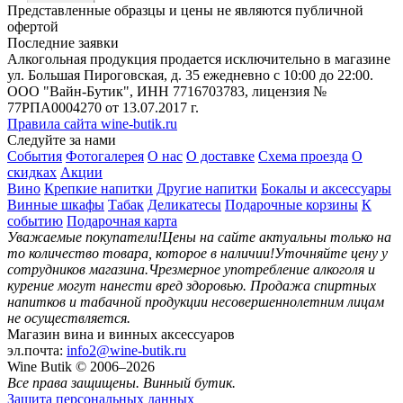
В корзину
В
Представленные образцы и цены не являются публичной
офертой
Последние заявки
Алкогольная продукция продается исключительно в магазине
ул. Большая Пироговская, д. 35 ежедневно с 10:00 до 22:00.
ООО "Вайн-Бутик", ИНН 7716703783, лицензия №
77РПА0004270 от 13.07.2017 г.
Правила сайта wine-butik.ru
Следуйте за нами
События
Фотогалерея
О нас
О доставке
Схема проезда
О
скидках
Акции
Вино
Крепкие напитки
Другие напитки
Бокалы и аксессуары
Винные шкафы
Табак
Деликатесы
Подарочные корзины
К
событию
Подарочная карта
Уважаемые покупатели!
Цены на сайте актуальны только на
то количество товара, которое в наличии!
Уточняйте цену у
сотрудников магазина.
Чрезмерное употребление алкоголя и
курение могут нанести вред здоровью.
Продажа спиртных
напитков и табачной продукции несовершеннолетним лицам
не осуществляется.
Магазин вина и винных аксессуаров
эл.почта:
info2@wine-butik.ru
Wine Butik © 2006–2026
Все права защищены. Винный бутик.
Защита персональных данных