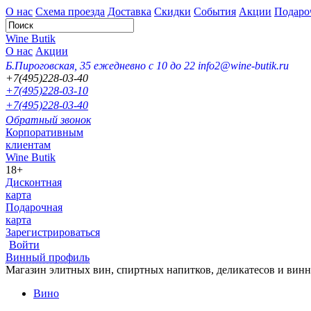
О нас
Схема проезда
Доставка
Скидки
События
Акции
Подаро
Wine Butik
О нас
Акции
Б.Пироговская, 35
ежедневно с 10 до 22
info2@wine-butik.ru
+7(495)228-03-40
+7(495)228-03-10
+7(495)228-03-40
Обратный звонок
Корпоративным
клиентам
Wine Butik
18+
Дисконтная
карта
Подарочная
карта
Зарегистрироваться
Войти
Винный профиль
Магазин элитных вин, спиртных напитков, деликатесов и вин
Вино