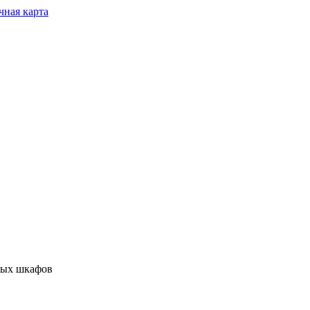
чная карта
ных шкафов