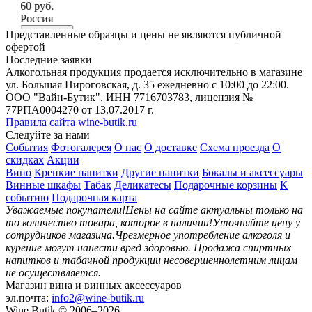
60 руб.
19
Россия
Ро
В корзину
Представленные образцы и цены не являются публичной
В
офертой
Последние заявки
Алкогольная продукция продается исключительно в магазине
ул. Большая Пироговская, д. 35 ежедневно с 10:00 до 22:00.
ООО "Вайн-Бутик", ИНН 7716703783, лицензия №
77РПА0004270 от 13.07.2017 г.
Правила сайта wine-butik.ru
Следуйте за нами
События
Фотогалерея
О нас
О доставке
Схема проезда
О
скидках
Акции
Вино
Крепкие напитки
Другие напитки
Бокалы и аксессуары
Винные шкафы
Табак
Деликатесы
Подарочные корзины
К
событию
Подарочная карта
Уважаемые покупатели!
Цены на сайте актуальны только на
то количество товара, которое в наличии!
Уточняйте цену у
сотрудников магазина.
Чрезмерное употребление алкоголя и
курение могут нанести вред здоровью.
Продажа спиртных
напитков и табачной продукции несовершеннолетним лицам
не осуществляется.
Магазин вина и винных аксессуаров
эл.почта:
info2@wine-butik.ru
Wine Butik © 2006–2026