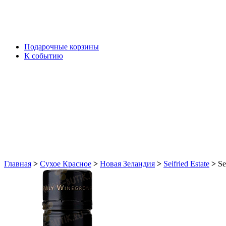
Подарочные корзины
К событию
Главная
>
Сухое Красное
>
Новая Зеландия
>
Seifried Estate
>
Se