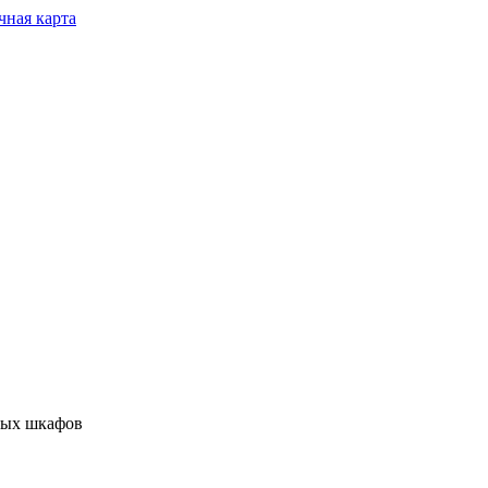
чная карта
ных шкафов