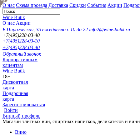
О нас
Схема проезда
Доставка
Скидки
События
Акции
Подаро
Wine Butik
О нас
Акции
Б.Пироговская, 35
ежедневно с 10 до 22
info2@wine-butik.ru
+7(495)228-03-40
+7(495)228-03-10
+7(495)228-03-40
Обратный звонок
Корпоративным
клиентам
Wine Butik
18+
Дисконтная
карта
Подарочная
карта
Зарегистрироваться
Войти
Винный профиль
Магазин элитных вин, спиртных напитков, деликатесов и вин
Вино