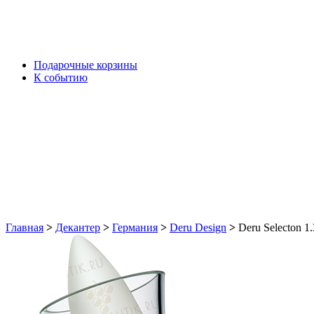
Подарочные корзины
К событию
Главная
>
Декантер
>
Германия
>
Deru Design
>
Deru Selecton 1