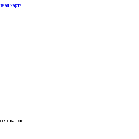
чная карта
ных шкафов