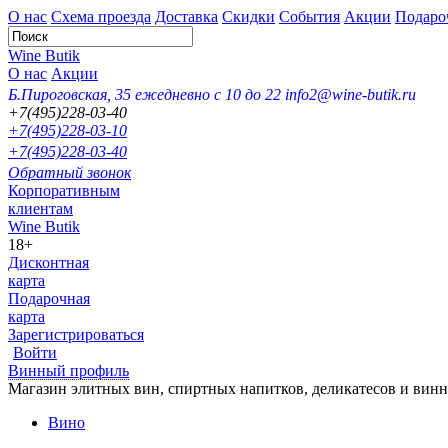
О нас
Схема проезда
Доставка
Скидки
События
Акции
Подаро
Wine Butik
О нас
Акции
Б.Пироговская, 35
ежедневно с 10 до 22
info2@wine-butik.ru
+7(495)228-03-40
+7(495)228-03-10
+7(495)228-03-40
Обратный звонок
Корпоративным
клиентам
Wine Butik
18+
Дисконтная
карта
Подарочная
карта
Зарегистрироваться
Войти
Винный профиль
Магазин элитных вин, спиртных напитков, деликатесов и вин
Вино