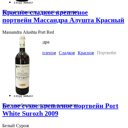
Под заказ
Красное сладкое крепленое
Цену необходимо уточнить в магазине
портвейн Массандра Алушта Красный
Massandra Alushta Port Red
НПАО Массандра
Вино:
Крепленое
Сладкое
Красное
Портвейн
0.75 л 17 % алк
Россия Крым
520
руб.
В корзину
Под заказ
Белое сухое крепленое портвейн Port
Цену необходимо уточнить в магазине
White Surozh 2009
Белый Сурож