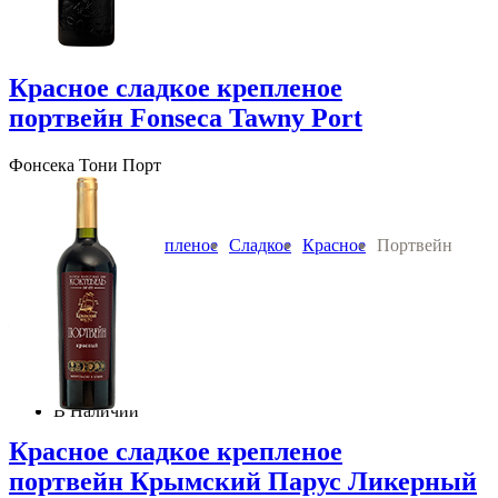
Красное сладкое крепленое
портвейн Fonseca Tawny Port
Фонсека Тони Порт
Fonseca
Вино:
Крепленое
Сладкое
Красное
Портвейн
0.75 л 20 % алк
Португалия Дору
1 750
руб.
В корзину
В Наличии
Красное сладкое крепленое
портвейн Крымский Парус Ликерный