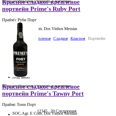
Красное сладкое крепленое
Цену необходимо уточнить в магазине
портвейн Prime's Ruby Port
Прайм'с Руби Порт
SOC.Agr. E Com. Dos Vinhos Messias
Вино:
Крепленое
Сладкое
Красное
Портвейн
0.75 л 19 % алк
Португалия Дору
990
руб.
В корзину
Под заказ
Красное сладкое крепленое
Цену необходимо уточнить в магазине
портвейн Prime's Tawny Port
Праймс Тони Порт
1
2
3
4
5
...
20
Следующая
SOC.Agr. E Com. Dos Vinhos Messias