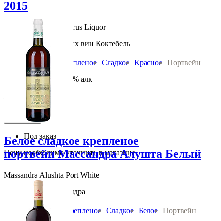
2015
Portwein Krimskiy Parus Liquor
Завод марочных вин Коктебель
Вино:
Крепленое
Сладкое
Красное
Портвейн
2015 год 0.75 л 17.5 % алк
Россия Крым
460
руб.
В корзину
Под заказ
Белое сладкое крепленое
портвейн Массандра Алушта Белый
Цену необходимо уточнить в магазине
Massandra Alushta Port White
НПАО Массандра
Вино:
Крепленое
Сладкое
Белое
Портвейн