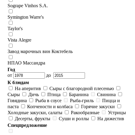
Sogrape Vinhos S.A.
Symington Warre's
Taylor's
Vista Alegre
Завод марочных вин Коктебель
НПАО Массандра
Год
от
до
К блюдам
На аперитив
Сыры с благородной плесенью
Сыры
Дичь
Птица
Баранина
Свинина
Говядина
Рыба в соусе
Рыба-гриль
Пицца и
паста
Копчености и колбаса
Горячие закуски
Холодные закуски, салаты
Ракообразные
Устрицы
Десерты, фрукты
Суши и роллы
На дижестив
Спецпредложение