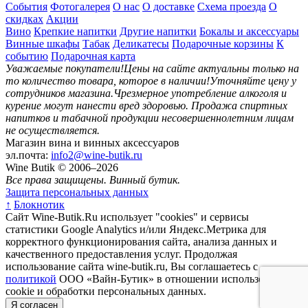
События
Фотогалерея
О нас
О доставке
Схема проезда
О
скидках
Акции
Вино
Крепкие напитки
Другие напитки
Бокалы и аксессуары
Винные шкафы
Табак
Деликатесы
Подарочные корзины
К
событию
Подарочная карта
Уважаемые покупатели!
Цены на сайте актуальны только на
то количество товара, которое в наличии!
Уточняйте цену у
сотрудников магазина.
Чрезмерное употребление алкоголя и
курение могут нанести вред здоровью.
Продажа спиртных
напитков и табачной продукции несовершеннолетним лицам
не осуществляется.
Магазин вина и винных аксессуаров
эл.почта:
info2@wine-butik.ru
Wine Butik © 2006–2026
Все права защищены. Винный бутик.
Защита персональных данных
↑
Блокнотик
Сайт Wine-Butik.Ru использует "cookies" и сервисы
статистики Google Analytics и/или Яндекс.Метрика для
корректного функционирования сайта, анализа данных и
качественного предоставления услуг. Продолжая
использование сайта wine-butik.ru, Вы соглашаетесь с
политикой
ООО «Вайн-Бутик» в отношении использования
cookie и обработки персональных данных.
Я согласен