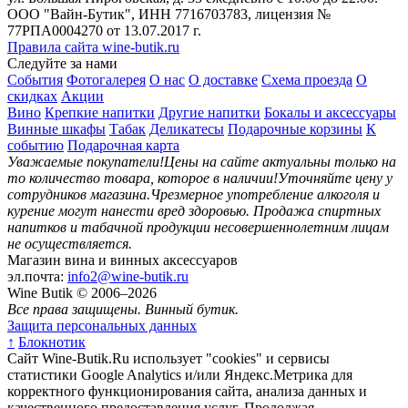
ООО "Вайн-Бутик", ИНН 7716703783, лицензия №
77РПА0004270 от 13.07.2017 г.
Правила сайта wine-butik.ru
Следуйте за нами
События
Фотогалерея
О нас
О доставке
Схема проезда
О
скидках
Акции
Вино
Крепкие напитки
Другие напитки
Бокалы и аксессуары
Винные шкафы
Табак
Деликатесы
Подарочные корзины
К
событию
Подарочная карта
Уважаемые покупатели!
Цены на сайте актуальны только на
то количество товара, которое в наличии!
Уточняйте цену у
сотрудников магазина.
Чрезмерное употребление алкоголя и
курение могут нанести вред здоровью.
Продажа спиртных
напитков и табачной продукции несовершеннолетним лицам
не осуществляется.
Магазин вина и винных аксессуаров
эл.почта:
info2@wine-butik.ru
Wine Butik © 2006–2026
Все права защищены. Винный бутик.
Защита персональных данных
↑
Блокнотик
Сайт Wine-Butik.Ru использует "cookies" и сервисы
статистики Google Analytics и/или Яндекс.Метрика для
корректного функционирования сайта, анализа данных и
качественного предоставления услуг. Продолжая