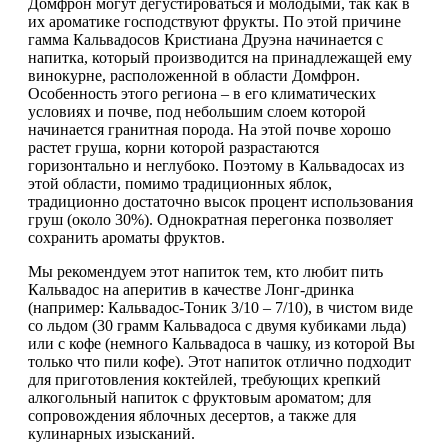
Домфрон могут дегустироваться и молодыми, так как в
их ароматике господствуют фрукты. По этой причине
гамма Кальвадосов Кристиана Друэна начинается с
напитка, который производится на принадлежащей ему
винокурне, расположенной в области Домфрон.
Особенность этого региона – в его климатических
условиях и почве, под небольшим слоем которой
начинается гранитная порода. На этой почве хорошо
растет груша, корни которой разрастаются
горизонтально и неглубоко. Поэтому в Кальвадосах из
этой области, помимо традиционных яблок,
традиционно достаточно высок процент использования
груш (около 30%). Однократная перегонка позволяет
сохранить ароматы фруктов.
Мы рекомендуем этот напиток тем, кто любит пить
Кальвадос на аперитив в качестве Лонг-дринка
(например: Кальвадос-Тоник 3/10 – 7/10), в чистом виде
со льдом (30 грамм Кальвадоса с двумя кубиками льда)
или с кофе (немного Кальвадоса в чашку, из которой Вы
только что пили кофе). Этот напиток отлично подходит
для приготовления коктейлей, требующих крепкий
алкогольный напиток с фруктовым ароматом; для
сопровождения яблочных десертов, а также для
кулинарных изысканий.