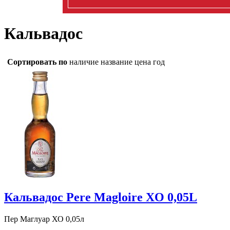
Кальвадос
Сортировать по
наличие
название
цена
год
Кальвадос Pere Magloire XО 0,05L
Пер Маглуар ХО 0,05л