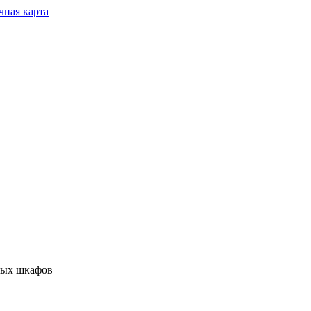
чная карта
ных шкафов