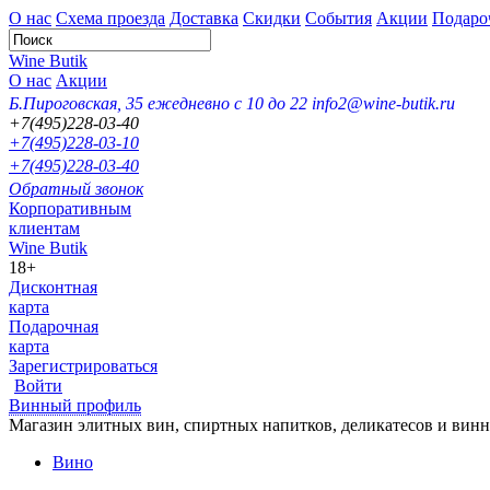
О нас
Схема проезда
Доставка
Скидки
События
Акции
Подаро
Wine Butik
О нас
Акции
Б.Пироговская, 35
ежедневно с 10 до 22
info2@wine-butik.ru
+7(495)228-03-40
+7(495)228-03-10
+7(495)228-03-40
Обратный звонок
Корпоративным
клиентам
Wine Butik
18+
Дисконтная
карта
Подарочная
карта
Зарегистрироваться
Войти
Винный профиль
Магазин элитных вин, спиртных напитков, деликатесов и вин
Вино