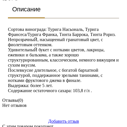
Описание
Сортова винограда: Турига Насьональ, Турига
Франсеса/Турига Франка, Тинта Баррока, Тинта Рориз.
НепрозрачныЙ, насыщееный гранатовый цвет, с
фиолетовым оттенком.
УдивительныЙ букет с нотками цветов, лакрицы,
ежевики и бальзама, а также хорошо
структурированным, классическим, немного вяжущим и
сухим вкусом.
Послевкусие длительное, с богатой бархатной
структурой, поддержанное зрелыми танинами, с
нотками фруктового джема в финале.
Выдержка: более 5 лет.
Содержание остаточного сахара: 103,8 г/л .
Отзывы
(0)
Нет отзывов
Добавить отзыв
С этим товаром покупают