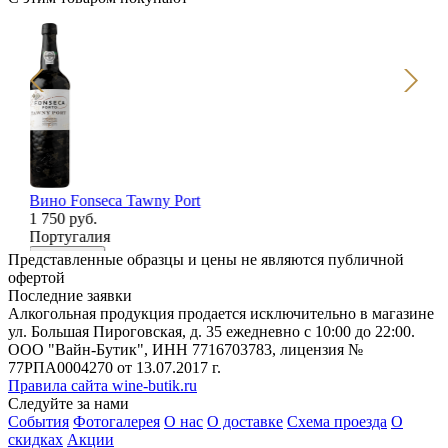
Вино Fonseca Tawny Port
Кр
1 750 руб.
gif
Португалия
3 
Шо
В корзину
Представленные образцы и цены не являются публичной
В
офертой
Последние заявки
Алкогольная продукция продается исключительно в магазине
ул. Большая Пироговская, д. 35 ежедневно с 10:00 до 22:00.
ООО "Вайн-Бутик", ИНН 7716703783, лицензия №
77РПА0004270 от 13.07.2017 г.
Правила сайта wine-butik.ru
Следуйте за нами
События
Фотогалерея
О нас
О доставке
Схема проезда
О
скидках
Акции