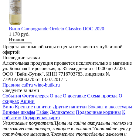
Вино Campogrande Orvieto Classico DOC 2020
Ви
1 170 руб.
2 
Италия
Ит
В корзину
В
Представленные образцы и цены не являются публичной
офертой
Последние заявки
Алкогольная продукция продается исключительно в магазине
ул. Большая Пироговская, д. 35 ежедневно с 10:00 до 22:00.
ООО "Вайн-Бутик", ИНН 7716703783, лицензия №
77РПА0004270 от 13.07.2017 г.
Правила сайта wine-butik.ru
Следуйте за нами
События
Фотогалерея
О нас
О доставке
Схема проезда
О
скидках
Акции
Вино
Крепкие напитки
Другие напитки
Бокалы и аксессуары
Винные шкафы
Табак
Деликатесы
Подарочные корзины
К
событию
Подарочная карта
Уважаемые покупатели!
Цены на сайте актуальны только на
то количество товара, которое в наличии!
Уточняйте цену у
сотрудников магазина.
Чрезмерное употребление алкоголя и