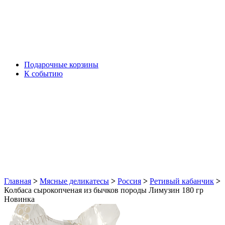
Подарочные корзины
К событию
Главная
>
Мясные деликатесы
>
Россия
>
Ретивый кабанчик
>
Колбаса сырокопченая из бычков породы Лимузин 180 гр
Новинка