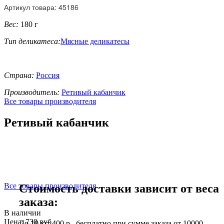
Артикул товара: 45186
Вес:
180 г
Тип деликатеса:
Мясные деликатесы
Страна:
Россия
Производитель:
Ретивый кабанчик
Все товары производителя
Ретивый кабанчик
Все товары производителя
Стоимость доставки зависит от веса
заказа:
В наличии
Цена: 730 руб.
До 10 кг: 400 р., бесплатно при сумме заказа от 10000