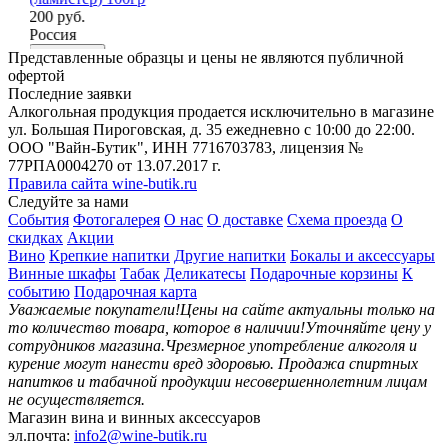
200 руб.
Де
Россия
Por
В корзину
Представленные образцы и цены не являются публичной
2 
офертой
Ис
Последние заявки
В
Алкогольная продукция продается исключительно в магазине
ул. Большая Пироговская, д. 35 ежедневно с 10:00 до 22:00.
ООО "Вайн-Бутик", ИНН 7716703783, лицензия №
77РПА0004270 от 13.07.2017 г.
Правила сайта wine-butik.ru
Следуйте за нами
События
Фотогалерея
О нас
О доставке
Схема проезда
О
скидках
Акции
Вино
Крепкие напитки
Другие напитки
Бокалы и аксессуары
Винные шкафы
Табак
Деликатесы
Подарочные корзины
К
событию
Подарочная карта
Уважаемые покупатели!
Цены на сайте актуальны только на
то количество товара, которое в наличии!
Уточняйте цену у
сотрудников магазина.
Чрезмерное употребление алкоголя и
курение могут нанести вред здоровью.
Продажа спиртных
напитков и табачной продукции несовершеннолетним лицам
не осуществляется.
Магазин вина и винных аксессуаров
эл.почта:
info2@wine-butik.ru