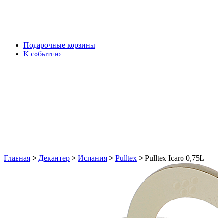
Подарочные корзины
К событию
Главная
>
Декантер
>
Испания
>
Pulltex
>
Pulltex Icaro 0,75L