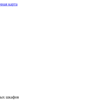
чная карта
ных шкафов