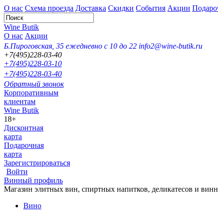
О нас
Схема проезда
Доставка
Скидки
События
Акции
Подаро
Wine Butik
О нас
Акции
Б.Пироговская, 35
ежедневно с 10 до 22
info2@wine-butik.ru
+7(495)228-03-40
+7(495)228-03-10
+7(495)228-03-40
Обратный звонок
Корпоративным
клиентам
Wine Butik
18+
Дисконтная
карта
Подарочная
карта
Зарегистрироваться
Войти
Винный профиль
Магазин элитных вин, спиртных напитков, деликатесов и вин
Вино