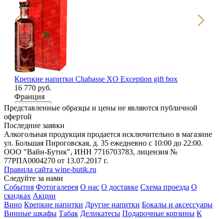
Крепкие напитки Chabasse XO Exception gift box
Бо
16 770 руб.
wo
Франция
2 
Ро
В корзину
Представленные образцы и цены не являются публичной
В
офертой
Последние заявки
Алкогольная продукция продается исключительно в магазине
ул. Большая Пироговская, д. 35 ежедневно с 10:00 до 22:00.
ООО "Вайн-Бутик", ИНН 7716703783, лицензия №
77РПА0004270 от 13.07.2017 г.
Правила сайта wine-butik.ru
Следуйте за нами
События
Фотогалерея
О нас
О доставке
Схема проезда
О
скидках
Акции
Вино
Крепкие напитки
Другие напитки
Бокалы и аксессуары
Винные шкафы
Табак
Деликатесы
Подарочные корзины
К