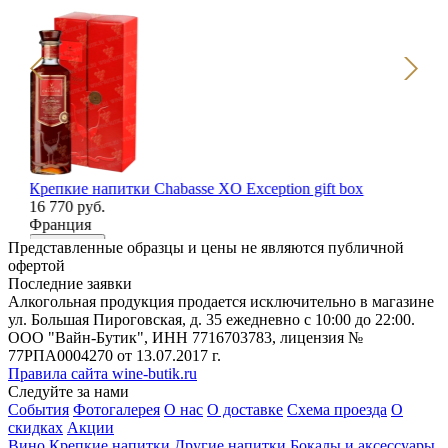
Но
Бо
gla
6 
Шо
В
Крепкие напитки Chabasse XO Exception gift box
16 770 руб.
Франция
В корзину
Представленные образцы и цены не являются публичной
офертой
Последние заявки
Алкогольная продукция продается исключительно в магазине
ул. Большая Пироговская, д. 35 ежедневно с 10:00 до 22:00.
ООО "Вайн-Бутик", ИНН 7716703783, лицензия №
77РПА0004270 от 13.07.2017 г.
Правила сайта wine-butik.ru
Следуйте за нами
События
Фотогалерея
О нас
О доставке
Схема проезда
О
скидках
Акции
Вино
Крепкие напитки
Другие напитки
Бокалы и аксессуары