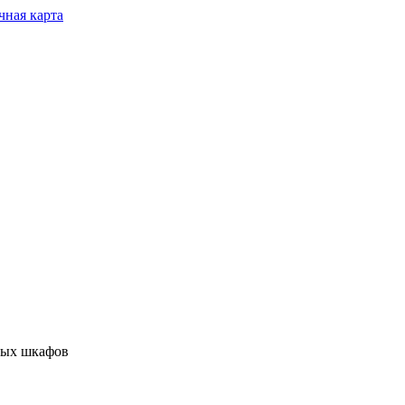
чная карта
ных шкафов