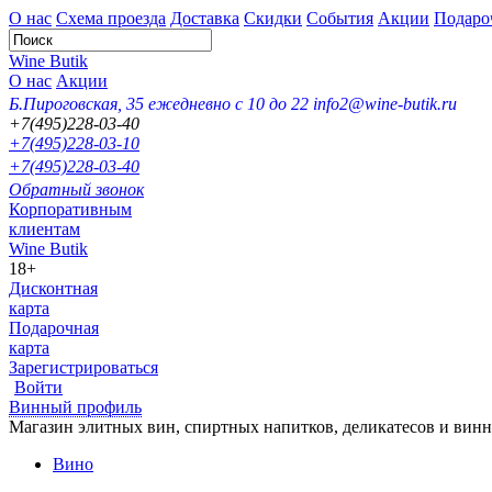
О нас
Схема проезда
Доставка
Скидки
События
Акции
Подаро
Wine Butik
О нас
Акции
Б.Пироговская, 35
ежедневно с 10 до 22
info2@wine-butik.ru
+7(495)228-03-40
+7(495)228-03-10
+7(495)228-03-40
Обратный звонок
Корпоративным
клиентам
Wine Butik
18+
Дисконтная
карта
Подарочная
карта
Зарегистрироваться
Войти
Винный профиль
Магазин элитных вин, спиртных напитков, деликатесов и вин
Вино