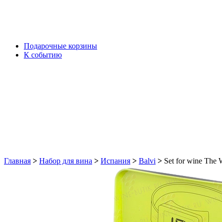
Подарочные корзины
К событию
Главная
>
Набор для вина
>
Испания
>
Balvi
>
Set for wine The 