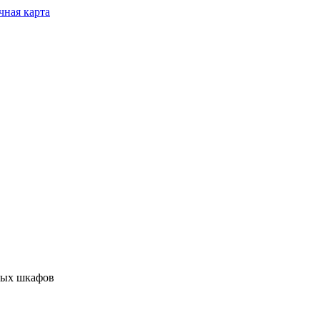
чная карта
ных шкафов