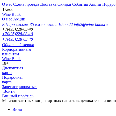
О нас
Схема проезда
Доставка
Скидки
События
Акции
Подаро
Wine Butik
О нас
Акции
Б.Пироговская, 35
ежедневно с 10 до 22
info2@wine-butik.ru
+7(495)228-03-40
+7(495)228-03-10
+7(495)228-03-40
Обратный звонок
Корпоративным
клиентам
Wine Butik
18+
Дисконтная
карта
Подарочная
карта
Зарегистрироваться
Войти
Винный профиль
Магазин элитных вин, спиртных напитков, деликатесов и вин
Вино