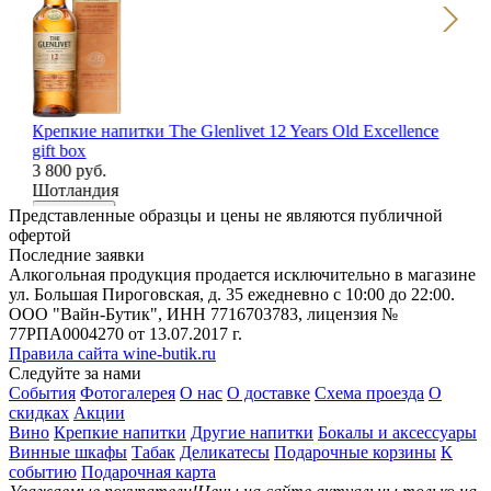
Бо
pie
70
Крепкие напитки The Glenlivet 12 Years Old Excellence
Ро
gift box
В
3 800 руб.
Шотландия
В корзину
Представленные образцы и цены не являются публичной
офертой
Последние заявки
Алкогольная продукция продается исключительно в магазине
ул. Большая Пироговская, д. 35 ежедневно с 10:00 до 22:00.
ООО "Вайн-Бутик", ИНН 7716703783, лицензия №
77РПА0004270 от 13.07.2017 г.
Правила сайта wine-butik.ru
Следуйте за нами
События
Фотогалерея
О нас
О доставке
Схема проезда
О
скидках
Акции
Вино
Крепкие напитки
Другие напитки
Бокалы и аксессуары
e
Винные шкафы
Табак
Деликатесы
Подарочные корзины
К
событию
Подарочная карта