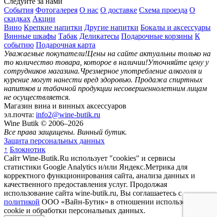
Следуйте за нами
События
Фотогалерея
О нас
О доставке
Схема проезда
О
скидках
Акции
L
Вино
Крепкие напитки
Другие напитки
Бокалы и аксессуары
Винные шкафы
Табак
Деликатесы
Подарочные корзины
К
событию
Подарочная карта
Уважаемые покупатели!
Цены на сайте актуальны только на
то количество товара, которое в наличии!
Уточняйте цену у
сотрудников магазина.
Чрезмерное употребление алкоголя и
курение могут нанести вред здоровью.
Продажа спиртных
напитков и табачной продукции несовершеннолетним лицам
не осуществляется.
Магазин вина и винных аксессуаров
эл.почта:
info2@wine-butik.ru
Wine Butik © 2006–2026
Все права защищены. Винный бутик.
Защита персональных данных
↑
Блокнотик
Сайт Wine-Butik.Ru использует "cookies" и сервисы
статистики Google Analytics и/или Яндекс.Метрика для
корректного функционирования сайта, анализа данных и
качественного предоставления услуг. Продолжая
использование сайта wine-butik.ru, Вы соглашаетесь с
политикой
ООО «Вайн-Бутик» в отношении использования
cookie и обработки персональных данных.