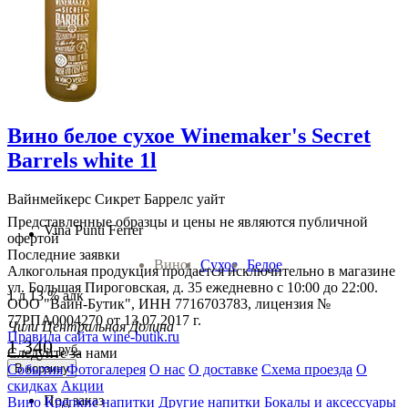
Вино белое сухое Winemaker's Secret
Barrels white 1l
Вайнмейкерс Сикрет Баррелс уайт
Представленные образцы и цены не являются публичной
Vina Punti Ferrer
офертой
Последние заявки
Вино:
Сухое
Белое
Алкогольная продукция продается исключительно в магазине
ул. Большая Пироговская, д. 35 ежедневно с 10:00 до 22:00.
1 л 13 % алк
ООО "Вайн-Бутик", ИНН 7716703783, лицензия №
77РПА0004270 от 13.07.2017 г.
Чили Центральная Долина
Правила сайта wine-butik.ru
1 340
руб.
Следуйте за нами
В корзину
События
Фотогалерея
О нас
О доставке
Схема проезда
О
скидках
Акции
Под заказ
Вино
Крепкие напитки
Другие напитки
Бокалы и аксессуары