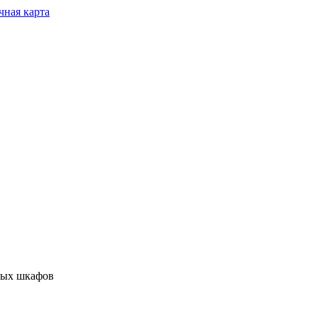
чная карта
ных шкафов