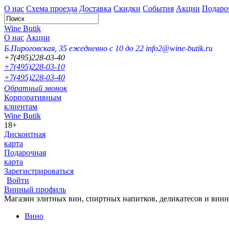
О нас
Схема проезда
Доставка
Скидки
События
Акции
Подаро
Wine Butik
О нас
Акции
Б.Пироговская, 35
ежедневно с 10 до 22
info2@wine-butik.ru
+7(495)228-03-40
+7(495)228-03-10
+7(495)228-03-40
Обратный звонок
Корпоративным
клиентам
Wine Butik
18+
Дисконтная
карта
Подарочная
карта
Зарегистрироваться
Войти
Винный профиль
Магазин элитных вин, спиртных напитков, деликатесов и вин
Вино