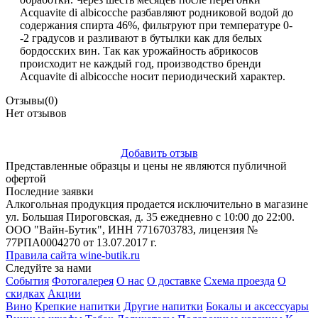
Acquavite di albicocche разбавляют родниковой водой до
содержания спирта 46%, фильтруют при температуре 0-
-2 градусов и разливают в бутылки как для белых
бордосских вин. Так как урожайность абрикосов
происходит не каждый год, производство бренди
Acquavite di albicocche носит периодический характер.
Отзывы
(0)
Нет отзывов
Добавить отзыв
Представленные образцы и цены не являются публичной
офертой
Последние заявки
Алкогольная продукция продается исключительно в магазине
ул. Большая Пироговская, д. 35 ежедневно с 10:00 до 22:00.
ООО "Вайн-Бутик", ИНН 7716703783, лицензия №
77РПА0004270 от 13.07.2017 г.
Правила сайта wine-butik.ru
Следуйте за нами
События
Фотогалерея
О нас
О доставке
Схема проезда
О
скидках
Акции
Вино
Крепкие напитки
Другие напитки
Бокалы и аксессуары