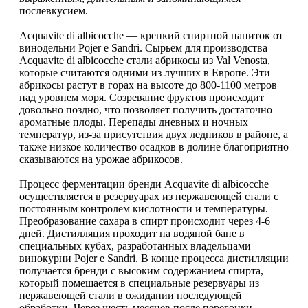
послевкусием.
Acquavite di albicocche — крепкий спиртной напиток от
винодельни Pojer e Sandri. Сырьем для производства
Acquavite di albicocche стали абрикосы из Val Venosta,
которые считаются одними из лучших в Европе. Эти
абрикосы растут в горах на высоте до 800-1100 метров
над уровнем моря. Созревание фруктов происходит
довольно поздно, что позволяет получить достаточно
ароматные плоды. Перепады дневных и ночных
температур, из-за присутствия двух ледников в районе, а
также низкое количество осадков в долине благоприятно
сказываются на урожае абрикосов.
Процесс ферментации бренди Acquavite di albicocche
осуществляется в резервуарах из нержавеющей стали с
постоянным контролем кислотности и температуры.
Преобразование сахара в спирт происходит через 4-6
дней. Дистилляция проходит на водяной бане в
специальных кубах, разработанных владельцами
винокурни Pojer e Sandri. В конце процесса дистилляции
получается бренди с высоким содержанием спирта,
который помещается в специальные резервуары из
нержавеющей стали в ожидании последующей
обработки. Через шесть месяцев после перегонки