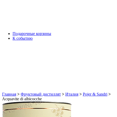
Подарочные корзины
К событию
Главная
>
Фруктовый дистиллят
>
Италия
>
Pojer & Sandri
>
Acquavite di albicocche