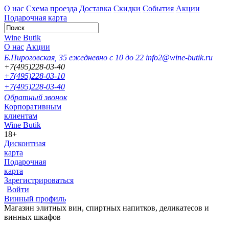
О нас
Схема проезда
Доставка
Скидки
События
Акции
Подарочная карта
Wine Butik
О нас
Акции
Б.Пироговская, 35
ежедневно с 10 до 22
info2@wine-butik.ru
+7(495)228-03-40
+7(495)228-03-10
+7(495)228-03-40
Обратный звонок
Корпоративным
клиентам
Wine Butik
18+
Дисконтная
карта
Подарочная
карта
Зарегистрироваться
Войти
Винный профиль
Магазин элитных вин, спиртных напитков, деликатесов и
винных шкафов