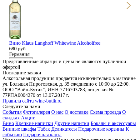
Вино Klaus Langhoff Whitewine Alcoholfree
Ви
680 руб.
7 
Германия
Фр
В корзину
В
Представленные образцы и цены не являются публичной
офертой
Последние заявки
Алкогольная продукция продается исключительно в магазине
ул. Большая Пироговская, д. 35 ежедневно с 10:00 до 22:00.
ООО "Вайн-Бутик", ИНН 7716703783, лицензия №
77РПА0004270 от 13.07.2017 г.
Правила сайта wine-butik.ru
Следуйте за нами
События
Фотогалерея
О нас
О доставке
Схема проезда
О
скидках
Акции
Вино
Крепкие напитки
Другие напитки
Бокалы и аксессуары
Винные шкафы
Табак
Деликатесы
Подарочные корзины
К
событию
Подарочная карта