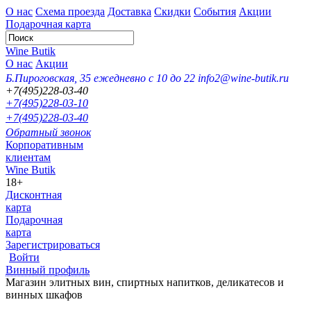
О нас
Схема проезда
Доставка
Скидки
События
Акции
Подарочная карта
Wine Butik
О нас
Акции
Б.Пироговская, 35
ежедневно с 10 до 22
info2@wine-butik.ru
+7(495)228-03-40
+7(495)228-03-10
+7(495)228-03-40
Обратный звонок
Корпоративным
клиентам
Wine Butik
18+
Дисконтная
карта
Подарочная
карта
Зарегистрироваться
Войти
Винный профиль
Магазин элитных вин, спиртных напитков, деликатесов и
винных шкафов