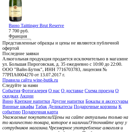
n
Вино Taittinger Brut Reserve
Ви
7 700 руб.
68
Франция
Ге
В корзину
В
Представленные образцы и цены не являются публичной
офертой
Последние заявки
Алкогольная продукция продается исключительно в магазине
ул. Большая Пироговская, д. 35 ежедневно с 10:00 до 22:00.
ООО "Вайн-Бутик", ИНН 7716703783, лицензия №
77РПА0004270 от 13.07.2017 г.
Правила сайта wine-butik.ru
Следуйте за нами
События
Фотогалерея
О нас
О доставке
Схема проезда
О
скидках
Акции
Вино
Крепкие напитки
Другие напитки
Бокалы и аксессуары
Винные шкафы
Табак
Деликатесы
Подарочные корзины
К
событию
Подарочная карта
Уважаемые покупатели!
Цены на сайте актуальны только на
то количество товара, которое в наличии!
Уточняйте цену у
сотрудников магазина.
Чрезмерное употребление алкоголя и