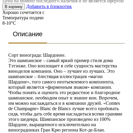
Цена на момент последнего наличия и не является офертой
Добавить в блокнотик
В корзину
Хорошо сочетается с
Температура подачи
8-10°C
Описание
Сорт винограда: Шардонне.
Это шампанское – самый яркий пример стиля дома
Тэтэнже. Оно воплощает в себе сущность мастерства
виноделов компании. Оно – лучшее из лучших. Это
шампанское – блестящая иллюстрация «магии
Шардоне», того самого неотъемлемого компонента,
который является «фирменным знаком» компании.
Чтобы понять и оценить это редкостное и благородное
шампанское, необходим опыт и знание вин. Впрочем,
им можно наслаждаться и в компании друзей. «Comtes
de Champagne» Blanc de Blancs лучше всего пробовать
сидя, чтобы дать себе время насладиться всеми гранями
этого шедевра. Шампанское произведено из 100%
Шардоне, выращенного исключительно на
виноградниках Гран Крю региона Кот-де-Блан.