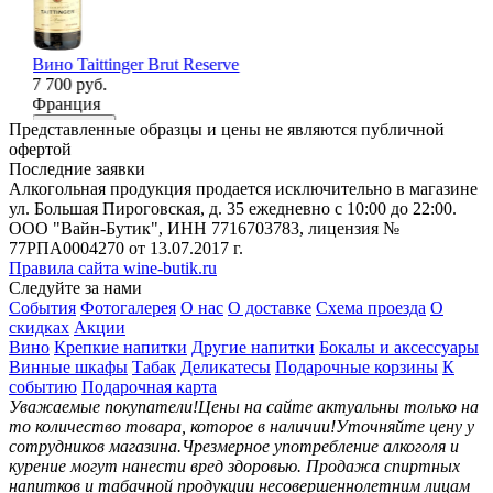
Вино Taittinger Brut Reserve
Ви
7 700 руб.
68
Франция
Ге
В корзину
В
Представленные образцы и цены не являются публичной
офертой
Последние заявки
Алкогольная продукция продается исключительно в магазине
ул. Большая Пироговская, д. 35 ежедневно с 10:00 до 22:00.
ООО "Вайн-Бутик", ИНН 7716703783, лицензия №
77РПА0004270 от 13.07.2017 г.
Правила сайта wine-butik.ru
Следуйте за нами
События
Фотогалерея
О нас
О доставке
Схема проезда
О
скидках
Акции
Вино
Крепкие напитки
Другие напитки
Бокалы и аксессуары
Винные шкафы
Табак
Деликатесы
Подарочные корзины
К
событию
Подарочная карта
Уважаемые покупатели!
Цены на сайте актуальны только на
то количество товара, которое в наличии!
Уточняйте цену у
сотрудников магазина.
Чрезмерное употребление алкоголя и
курение могут нанести вред здоровью.
Продажа спиртных
напитков и табачной продукции несовершеннолетним лицам