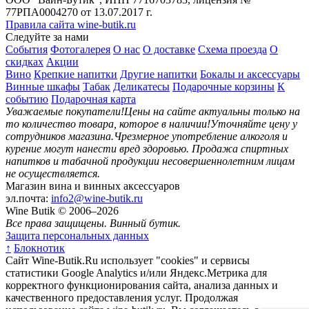
77РПА0004270 от 13.07.2017 г.
Правила сайта wine-butik.ru
Следуйте за нами
События
Фотогалерея
О нас
О доставке
Схема проезда
О
скидках
Акции
Вино
Крепкие напитки
Другие напитки
Бокалы и аксессуары
Винные шкафы
Табак
Деликатесы
Подарочные корзины
К
событию
Подарочная карта
Уважаемые покупатели!
Цены на сайте актуальны только на
то количество товара, которое в наличии!
Уточняйте цену у
сотрудников магазина.
Чрезмерное употребление алкоголя и
курение могут нанести вред здоровью.
Продажа спиртных
напитков и табачной продукции несовершеннолетним лицам
не осуществляется.
Магазин вина и винных аксессуаров
эл.почта:
info2@wine-butik.ru
Wine Butik © 2006–2026
Все права защищены. Винный бутик.
Защита персональных данных
↑
Блокнотик
Сайт Wine-Butik.Ru использует "cookies" и сервисы
статистики Google Analytics и/или Яндекс.Метрика для
корректного функционирования сайта, анализа данных и
качественного предоставления услуг. Продолжая