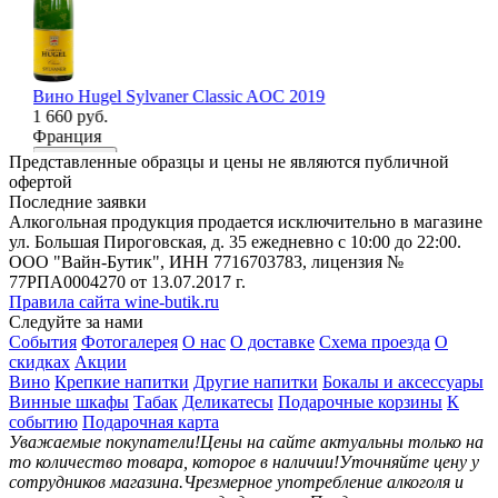
gr
Вино Hugel Sylvaner Classic AOC 2019
Ви
1 660 руб.
1 
Франция
Гр
В корзину
В
Представленные образцы и цены не являются публичной
офертой
Последние заявки
Алкогольная продукция продается исключительно в магазине
ул. Большая Пироговская, д. 35 ежедневно с 10:00 до 22:00.
ООО "Вайн-Бутик", ИНН 7716703783, лицензия №
77РПА0004270 от 13.07.2017 г.
Правила сайта wine-butik.ru
Следуйте за нами
События
Фотогалерея
О нас
О доставке
Схема проезда
О
скидках
Акции
Вино
Крепкие напитки
Другие напитки
Бокалы и аксессуары
Винные шкафы
Табак
Деликатесы
Подарочные корзины
К
событию
Подарочная карта
Уважаемые покупатели!
Цены на сайте актуальны только на
то количество товара, которое в наличии!
Уточняйте цену у
сотрудников магазина.
Чрезмерное употребление алкоголя и