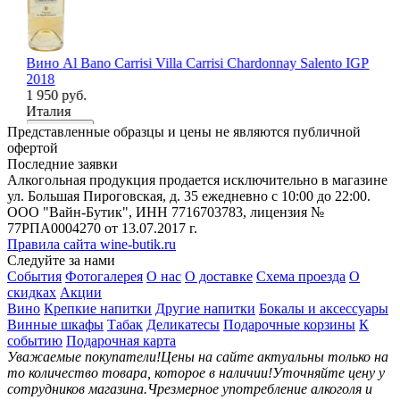
Вино Al Bano Carrisi Villa Carrisi Chardonnay Salento IGP
Ви
2018
2 
1 950 руб.
Ав
Италия
В
В корзину
Представленные образцы и цены не являются публичной
офертой
Последние заявки
Алкогольная продукция продается исключительно в магазине
ул. Большая Пироговская, д. 35 ежедневно с 10:00 до 22:00.
ООО "Вайн-Бутик", ИНН 7716703783, лицензия №
77РПА0004270 от 13.07.2017 г.
Правила сайта wine-butik.ru
Следуйте за нами
События
Фотогалерея
О нас
О доставке
Схема проезда
О
скидках
Акции
Вино
Крепкие напитки
Другие напитки
Бокалы и аксессуары
Винные шкафы
Табак
Деликатесы
Подарочные корзины
К
событию
Подарочная карта
Уважаемые покупатели!
Цены на сайте актуальны только на
то количество товара, которое в наличии!
Уточняйте цену у
сотрудников магазина.
Чрезмерное употребление алкоголя и