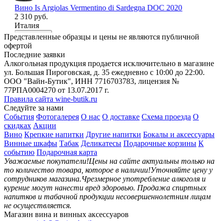
Вино Is Argiolas Vermentino di Sardegna DOC 2020
Ви
2 310 руб.
20
Италия
1 
Ит
В корзину
Представленные образцы и цены не являются публичной
В
офертой
Последние заявки
Алкогольная продукция продается исключительно в магазине
ул. Большая Пироговская, д. 35 ежедневно с 10:00 до 22:00.
ООО "Вайн-Бутик", ИНН 7716703783, лицензия №
77РПА0004270 от 13.07.2017 г.
Правила сайта wine-butik.ru
Следуйте за нами
События
Фотогалерея
О нас
О доставке
Схема проезда
О
скидках
Акции
Вино
Крепкие напитки
Другие напитки
Бокалы и аксессуары
Винные шкафы
Табак
Деликатесы
Подарочные корзины
К
событию
Подарочная карта
Уважаемые покупатели!
Цены на сайте актуальны только на
то количество товара, которое в наличии!
Уточняйте цену у
сотрудников магазина.
Чрезмерное употребление алкоголя и
курение могут нанести вред здоровью.
Продажа спиртных
напитков и табачной продукции несовершеннолетним лицам
не осуществляется.
Магазин вина и винных аксессуаров