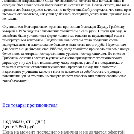
Леоньяна по направлению к Сока. Неизвестности поместья был положен конец в
середине 50-х с появлением более богатых и сложных вин. Нельзя сказать, что вина
прежних лет были худшего качества, но не будет ошибкой утверждать, что столь ярко
выраженного характера, как у вин де Фьезаль последнего десятилетия, прежние вина
не имели.
Случившиеся благоприятные перемены произошли благодаря Жерару Грибелену,
который в 1974 году взял управление хозяйством в свои руки. Спустя три года, в
хозяйстве были установлены ферментационные емкости из нержавеющей стали с
температурным контролем. Следующим новшеством стало продление срока
выдержки мезги и использование большего количества нового дуба. Переломным
для белых вин де Фьезаль стал 1985 год, когда хозяйство произвело ошеломляющее
белое вино, за которым последовали вина урожаев последующих лет. По мнению
Грибелена, основная заслуга в успехе хозяйства принадлежит его техническому
директору г-ну Дю Пуи, вложившему массу энергии, усилий и винодельческого
таланта в совершенствовании технологии и практики виноделия в поместье.
Радикальное улучшение качества вина не повлекло за собой соответствующего
повышения цен на это вино, имеющего из всех гравских вин лучшее соотношение
«цена/качество».
Все товары производителя
Под заказ ( от 1 дня )
Цена: 5 860 руб.
Цена на момент последнего наличия и не является офертой