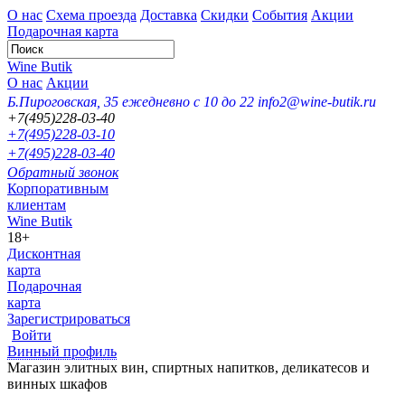
О нас
Схема проезда
Доставка
Скидки
События
Акции
Подарочная карта
Wine Butik
О нас
Акции
Б.Пироговская, 35
ежедневно с 10 до 22
info2@wine-butik.ru
+7(495)228-03-40
+7(495)228-03-10
+7(495)228-03-40
Обратный звонок
Корпоративным
клиентам
Wine Butik
18+
Дисконтная
карта
Подарочная
карта
Зарегистрироваться
Войти
Винный профиль
Магазин элитных вин, спиртных напитков, деликатесов и
винных шкафов