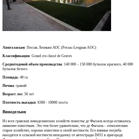
Аппелласьон
: Пессак Леоньян АОС (Pessac-Leognan AOC)
Классификация
: Grand cru classé de Graves
Среднегодовой объем производства
: 140 000 – 150 000 бутылок красного, 40 000
бутылок белого
Площадь
: 48 га
Почвы
: гравий
Возраст лоз
: 50 лет
Плотность высадки
: 8300 - 10000 лоз/га
Винодельня
Из всех гравских винодельческих хозяйств поместье де Фьезаль всегда оставалось
наименее известным. Это тем более удивительно, что де Фьезаль – относительно
старое хозяйство, хорошо известное в своей местности. Его винные погреба
находятся в сельской местности неподалеку от автострады D651 в пригороде