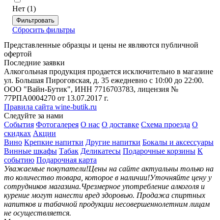
Нет (1)
Фильтровать
Сбросить фильтры
Представленные образцы и цены не являются публичной
офертой
Последние заявки
Алкогольная продукция продается исключительно в магазине
ул. Большая Пироговская, д. 35 ежедневно с 10:00 до 22:00.
ООО "Вайн-Бутик", ИНН 7716703783, лицензия №
77РПА0004270 от 13.07.2017 г.
Правила сайта wine-butik.ru
Следуйте за нами
События
Фотогалерея
О нас
О доставке
Схема проезда
О
скидках
Акции
Вино
Крепкие напитки
Другие напитки
Бокалы и аксессуары
Винные шкафы
Табак
Деликатесы
Подарочные корзины
К
событию
Подарочная карта
Уважаемые покупатели!
Цены на сайте актуальны только на
то количество товара, которое в наличии!
Уточняйте цену у
сотрудников магазина.
Чрезмерное употребление алкоголя и
курение могут нанести вред здоровью.
Продажа спиртных
напитков и табачной продукции несовершеннолетним лицам
не осуществляется.