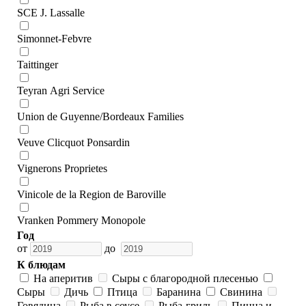
SCE J. Lassalle
Simonnet-Febvre
Taittinger
Teyran Agri Service
Union de Guyenne/Bordeaux Families
Veuve Clicquot Ponsardin
Vignerons Proprietes
Vinicole de la Region de Baroville
Vranken Pommery Monopole
Год
от
до
К блюдам
На аперитив
Сыры с благородной плесенью
Сыры
Дичь
Птица
Баранина
Свинина
Говядина
Рыба в соусе
Рыба-гриль
Пицца и