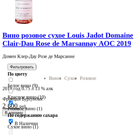
Вино розовое сухое Louis Jadot Domaine
Clair-Dau Rose de Marsannay AOC 2019
Домен Клер-Дау Розе де Марсанне
Louis Jadot
Фильтровать
По цвету
Вино:
Сухое
Розовое
Белое вино (9)
2019 год 0.75 л 13 % алк
Красное вино (10)
Франция Бургундия
2 600
руб.
Розовое вино (1)
В корзину
По содержанию сахара
В Наличии
Сухое вино (1)