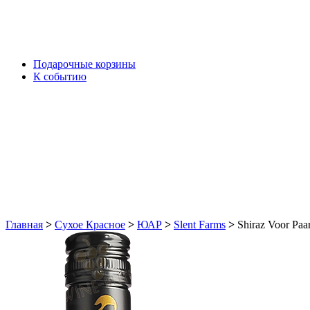
Подарочные корзины
К событию
Главная
>
Сухое Красное
>
ЮАР
>
Slent Farms
>
Shiraz Voor Pa