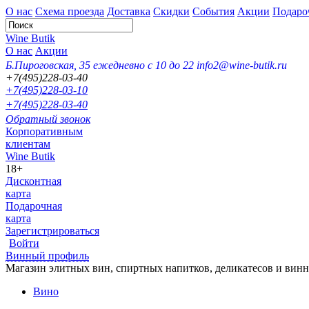
О нас
Схема проезда
Доставка
Скидки
События
Акции
Подаро
Wine Butik
О нас
Акции
Б.Пироговская, 35
ежедневно с 10 до 22
info2@wine-butik.ru
+7(495)228-03-40
+7(495)228-03-10
+7(495)228-03-40
Обратный звонок
Корпоративным
клиентам
Wine Butik
18+
Дисконтная
карта
Подарочная
карта
Зарегистрироваться
Войти
Винный профиль
Магазин элитных вин, спиртных напитков, деликатесов и вин
Вино