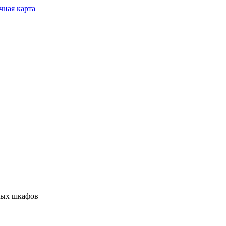
чная карта
ных шкафов