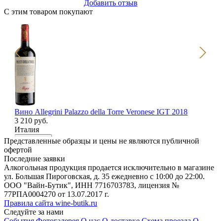
Добавить отзыв
С этим товаром покупают
Вино Allegrini Palazzo della Torre Veronese IGT 2018
Ви
3 210 руб.
93
Италия
Фр
В корзину
В
Представленные образцы и цены не являются публичной
офертой
Последние заявки
Алкогольная продукция продается исключительно в магазине
ул. Большая Пироговская, д. 35 ежедневно с 10:00 до 22:00.
ООО "Вайн-Бутик", ИНН 7716703783, лицензия №
77РПА0004270 от 13.07.2017 г.
Правила сайта wine-butik.ru
Следуйте за нами
События
Фотогалерея
О нас
О доставке
Схема проезда
О