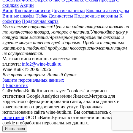
скидках
Акции
Вино
Крепкие напитки
Другие напитки
Бокалы и аксессуары
Винные шкафы
Табак
Деликатесы
Подарочные корзины
К
событию
Подарочная карта
Уважаемые покупатели!
Цены на сайте актуальны только на
то количество товара, которое в наличии!
Уточняйте цену у
сотрудников магазина.
Чрезмерное употребление алкоголя и
курение могут нанести вред здоровью.
Продажа спиртных
напитков и табачной продукции несовершеннолетним лицам
не осуществляется.
Магазин вина и винных аксессуаров
эл.почта:
info2@wine-butik.ru
Wine Butik © 2006–2026
Все права защищены. Винный бутик.
Защита персональных данных
↑
Блокнотик
Сайт Wine-Butik.Ru использует "cookies" и сервисы
статистики Google Analytics и/или Яндекс.Метрика для
корректного функционирования сайта, анализа данных и
качественного предоставления услуг. Продолжая
использование сайта wine-butik.ru, Вы соглашаетесь с
политикой
ООО «Вайн-Бутик» в отношении использования
cookie и обработки персональных данных.
Я согласен