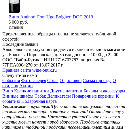
Вино Antinori Cont'Ugo Bolgheri DOC 2019
Ви
6 000 руб.
1 
Италия
Ав
В корзину
В
Представленные образцы и цены не являются публичной
офертой
Последние заявки
Алкогольная продукция продается исключительно в магазине
ул. Большая Пироговская, д. 35 ежедневно с 10:00 до 22:00.
ООО "Вайн-Бутик", ИНН 7716703783, лицензия №
77РПА0004270 от 13.07.2017 г.
Правила сайта wine-butik.ru
Следуйте за нами
События
Фотогалерея
О нас
О доставке
Схема проезда
О
скидках
Акции
Вино
Крепкие напитки
Другие напитки
Бокалы и аксессуары
Винные шкафы
Табак
Деликатесы
Подарочные корзины
К
событию
Подарочная карта
Уважаемые покупатели!
Цены на сайте актуальны только на
то количество товара, которое в наличии!
Уточняйте цену у
сотрудников магазина.
Чрезмерное употребление алкоголя и
курение могут нанести вред здоровью.
Продажа спиртных
напитков и табачной продукции несовершеннолетним лицам