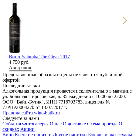
Вино Yalumba The Cigar 2017
Ви
4 750 руб.
Ca
Австралия
3 
Ит
В корзину
Представленные образцы и цены не являются публичной
В
офертой
Последние заявки
Алкогольная продукция продается исключительно в магазине
ул. Большая Пироговская, д. 35 ежедневно с 10:00 до 22:00.
ООО "Вайн-Бутик", ИНН 7716703783, лицензия №
77РПА0004270 от 13.07.2017 г.
Правила сайта wine-butik.ru
Следуйте за нами
События
Фотогалерея
О нас
О доставке
Схема проезда
О
скидках
Акции
Вино
Крепкие напитки
Другие напитки
Бокалы и аксессуары