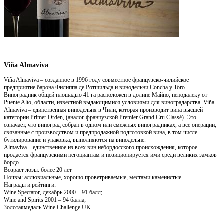
Viña Almaviva
Viña Almaviva – созданное в 1996 году совместное французско-чилийское
предприятие барона Филиппа де Ротшильда и винодельни Concha y Toro.
Виноградник общей площадью 41 га расположен в долине Майпо, неподалеку от
Puente Alto, области, известной выдающимися условиями для виноградарства. Viña
Almaviva – единственная винодельня в Чили, которая производит вина высшей
категории Primer Orden, (аналог французской Premier Grand Cru Classé). Это
означает, что виноград собран в одном или смежных виноградниках, а все операции,
связанные с производством и предпродажной подготовкой вина, в том числе
бутилирование и упаковка, выполняются на винодельне.
Almaviva – единственное из всех вин небордосского происхождения, которое
продается французскими негоциантам и позиционируется ими среди великих замков
бордо.
Возраст лозы: более 20 лет
Почвы: аллювиальные, хорошо проветриваемые, местами каменистые.
Награды и рейтинги:
Wine Spectator, декабрь 2000 – 91 балл;
Wine and Spirits 2001 – 94 балла;
Золотаямедаль Wine Challenge UK