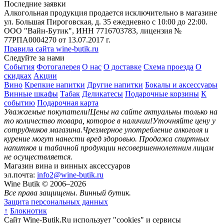
Последние заявки
Алкогольная продукция продается исключительно в магазине
ул. Большая Пироговская, д. 35 ежедневно с 10:00 до 22:00.
ООО "Вайн-Бутик", ИНН 7716703783, лицензия №
77РПА0004270 от 13.07.2017 г.
Правила сайта wine-butik.ru
Следуйте за нами
События
Фотогалерея
О нас
О доставке
Схема проезда
О
скидках
Акции
Вино
Крепкие напитки
Другие напитки
Бокалы и аксессуары
Винные шкафы
Табак
Деликатесы
Подарочные корзины
К
событию
Подарочная карта
Уважаемые покупатели!
Цены на сайте актуальны только на
то количество товара, которое в наличии!
Уточняйте цену у
сотрудников магазина.
Чрезмерное употребление алкоголя и
курение могут нанести вред здоровью.
Продажа спиртных
напитков и табачной продукции несовершеннолетним лицам
не осуществляется.
Магазин вина и винных аксессуаров
эл.почта:
info2@wine-butik.ru
Wine Butik © 2006–2026
Все права защищены. Винный бутик.
Защита персональных данных
↑
Блокнотик
Сайт Wine-Butik.Ru использует "cookies" и сервисы