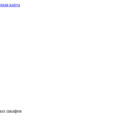
чная карта
ных шкафов