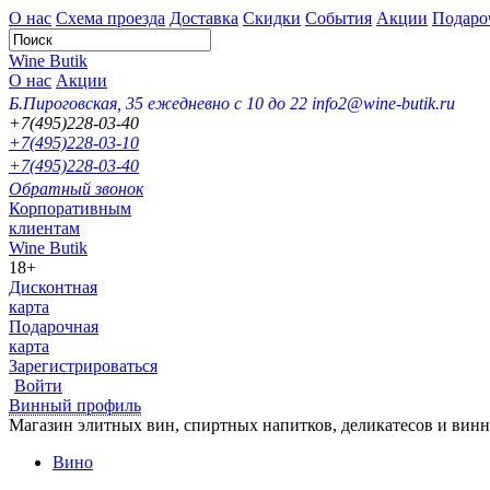
О нас
Схема проезда
Доставка
Скидки
События
Акции
Подаро
Wine Butik
О нас
Акции
Б.Пироговская, 35
ежедневно с 10 до 22
info2@wine-butik.ru
+7(495)228-03-40
+7(495)228-03-10
+7(495)228-03-40
Обратный звонок
Корпоративным
клиентам
Wine Butik
18+
Дисконтная
карта
Подарочная
карта
Зарегистрироваться
Войти
Винный профиль
Магазин элитных вин, спиртных напитков, деликатесов и вин
Вино