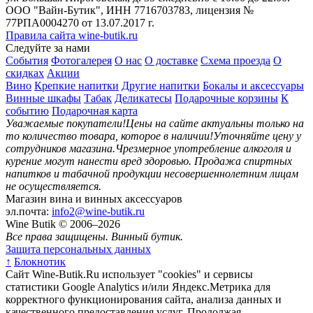
ООО "Вайн-Бутик", ИНН 7716703783, лицензия №
77РПА0004270 от 13.07.2017 г.
Правила сайта wine-butik.ru
Следуйте за нами
События
Фотогалерея
О нас
О доставке
Схема проезда
О
скидках
Акции
Вино
Крепкие напитки
Другие напитки
Бокалы и аксессуары
Винные шкафы
Табак
Деликатесы
Подарочные корзины
К
событию
Подарочная карта
Уважаемые покупатели!
Цены на сайте актуальны только на
то количество товара, которое в наличии!
Уточняйте цену у
сотрудников магазина.
Чрезмерное употребление алкоголя и
курение могут нанести вред здоровью.
Продажа спиртных
напитков и табачной продукции несовершеннолетним лицам
не осуществляется.
Магазин вина и винных аксессуаров
эл.почта:
info2@wine-butik.ru
Wine Butik © 2006–2026
Все права защищены. Винный бутик.
Защита персональных данных
↑
Блокнотик
Сайт Wine-Butik.Ru использует "cookies" и сервисы
статистики Google Analytics и/или Яндекс.Метрика для
корректного функционирования сайта, анализа данных и
качественного предоставления услуг. Продолжая