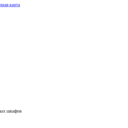
чная карта
ных шкафов