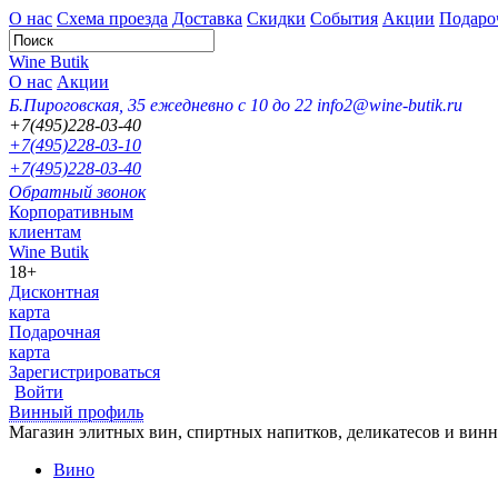
О нас
Схема проезда
Доставка
Скидки
События
Акции
Подаро
Wine Butik
О нас
Акции
Б.Пироговская, 35
ежедневно с 10 до 22
info2@wine-butik.ru
+7(495)228-03-40
+7(495)228-03-10
+7(495)228-03-40
Обратный звонок
Корпоративным
клиентам
Wine Butik
18+
Дисконтная
карта
Подарочная
карта
Зарегистрироваться
Войти
Винный профиль
Магазин элитных вин, спиртных напитков, деликатесов и вин
Вино