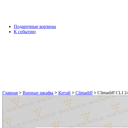
Подарочные корзины
К событию
Главная
>
Винные шкафы
>
Китай
>
Climadiff
>
Climadiff CLI 2