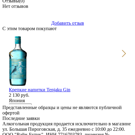
Отзывы
(0)
Нет отзывов
Добавить отзыв
С этим товаром покупают
Крепкие напитки Tenjaku Gin
Кр
2 130 руб.
1 
Япония
Ро
В корзину
В
Представленные образцы и цены не являются публичной
офертой
Последние заявки
Алкогольная продукция продается исключительно в магазине
ул. Большая Пироговская, д. 35 ежедневно с 10:00 до 22:00.
ООО "Вайн-Бутик", ИНН 7716703783, лицензия №