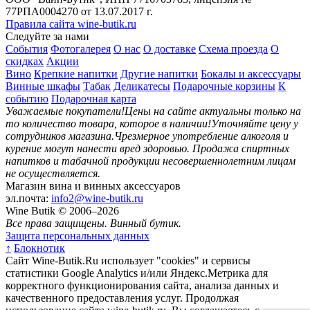
77РПА0004270 от 13.07.2017 г.
Правила сайта wine-butik.ru
Следуйте за нами
События
Фотогалерея
О нас
О доставке
Схема проезда
О
скидках
Акции
Вино
Крепкие напитки
Другие напитки
Бокалы и аксессуары
Винные шкафы
Табак
Деликатесы
Подарочные корзины
К
событию
Подарочная карта
Уважаемые покупатели!
Цены на сайте актуальны только на
то количество товара, которое в наличии!
Уточняйте цену у
сотрудников магазина.
Чрезмерное употребление алкоголя и
курение могут нанести вред здоровью.
Продажа спиртных
напитков и табачной продукции несовершеннолетним лицам
не осуществляется.
Магазин вина и винных аксессуаров
эл.почта:
info2@wine-butik.ru
Wine Butik © 2006–2026
Все права защищены. Винный бутик.
Защита персональных данных
↑
Блокнотик
Сайт Wine-Butik.Ru использует "cookies" и сервисы
статистики Google Analytics и/или Яндекс.Метрика для
корректного функционирования сайта, анализа данных и
качественного предоставления услуг. Продолжая