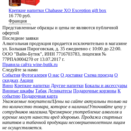
Шо
В
Крепкие напитки Chabasse XO Exception gift box
16 770 руб.
Франция
В корзину
Представленные образцы и цены не являются публичной
офертой
Последние заявки
Алкогольная продукция продается исключительно в магазине
ул. Большая Пироговская, д. 35 ежедневно с 10:00 до 22:00.
ООО "Вайн-Бутик", ИНН 7716703783, лицензия №
77РПА0004270 от 13.07.2017 г.
Правила сайта wine-butik.ru
Следуйте за нами
События
Фотогалерея
О нас
О доставке
Схема проезда
О
скидках
Акции
Вино
Крепкие напитки
Другие напитки
Бокалы и аксессуары
Винные шкафы
Табак
Деликатесы
Подарочные корзины
К
событию
Подарочная карта
Уважаемые покупатели!
Цены на сайте актуальны только на
то количество товара, которое в наличии!
Уточняйте цену у
сотрудников магазина.
Чрезмерное употребление алкоголя и
курение могут нанести вред здоровью.
Продажа спиртных
напитков и табачной продукции несовершеннолетним лицам
не осуществляется.